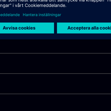
 våra NCK-alternativ, till exempel med laserenheter,
t VCS (volymetrisk kompensationssystem).