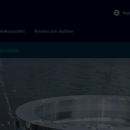
Reg
erekosystem
Ämnen och insikter
ka istället?