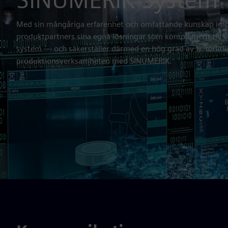
Med sin mångåriga erfarenhet och omfattande kunskap im
produktpartners sina egna lösningar som komplement till
system — och säkerställer därmed en hög grad av tillförlitli
produktionsverksamheten med SINUMERIK.