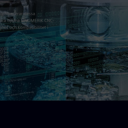
plementerar dessa
 våra öppna SINUMERIK CNC-
ghet och kompatibilitet i