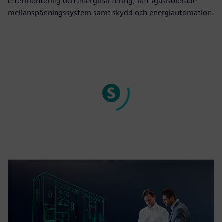
eftermontering och energihantering, luft-/gasisolerade
mellanspänningssystem samt skydd och energiautomation.