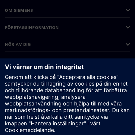
OM SIEMENS
FÖRETAGSINFORMATION
HÖR AV DIG
KARRIÄRER
©
Siemens
2026
Företagsinformation
Sekretessmeddelande
Kakor meddelande