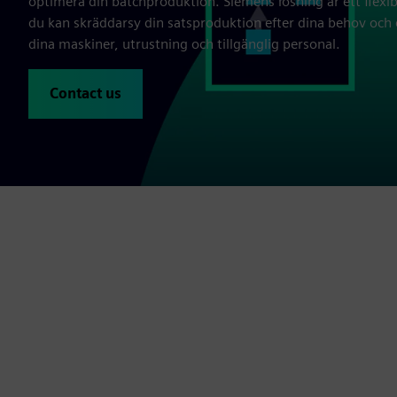
optimera din batchproduktion. Siemens lösning är ett flexi
du kan skräddarsy din satsproduktion efter dina behov och 
dina maskiner, utrustning och tillgänglig personal.
Contact us