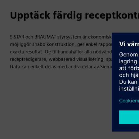
Upptäck färdig receptkontr
SISTAR och BRAUMAT styrsystem är ekonomiska, enkla att h
möjliggör snabb konstruktion, ger enkel rapportering, är ex
exakta resultat. De tillhandahåller alla nödvändiga kompo
receptredigerare, webbaserad visualisering, spårning och t
Data kan enkelt delas med andra delar av Siemens Xcelerato