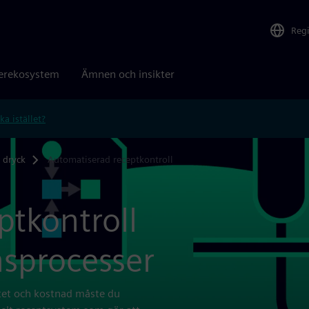
Reg
erekosystem
Ämnen och insikter
ka istället?
 dryck
Automatiserad receptkontroll
ptkontroll
nsprocesser
itet och kostnad måste du