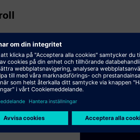
oll
antera, sömlöst skalbara,
tremt stabila och levererar
nenter som en
ill och med MES-integration.
r-portföljen.