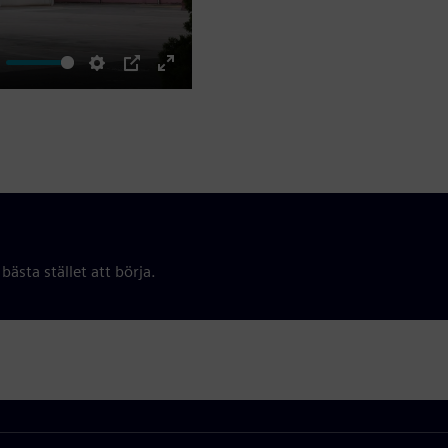
ute
Settings
PIP
Enter
fullscreen
bästa stället att börja.