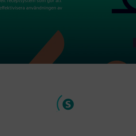
belt receptsystem som gör att
effektivisera användningen av