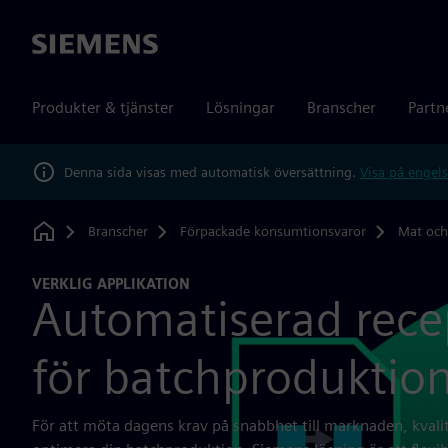
Siemens
Produkter & tjänster
Lösningar
Branscher
Partn
Denna sida visas med automatisk översättning.
Visa på engels
Branscher
Förpackade konsumtionsvaror
Mat och
Home
VERKLIG APPLIKATION
Automatiserad rece
för batchproduktio
För att möta dagens krav på snabbhet till marknaden, kval