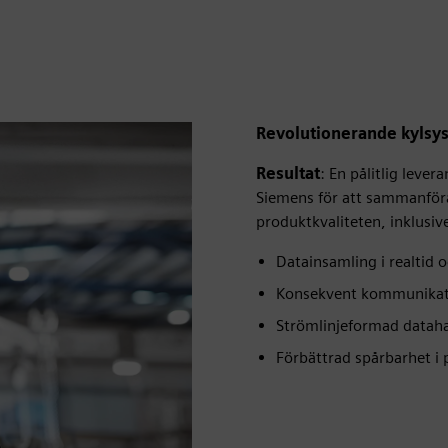
Revolutionerande kylsys
Resultat
: En pålitlig leve
Siemens för att sammanföra
produktkvaliteten, inklusiv
Datainsamling i realtid 
Konsekvent kommunikati
Strömlinjeformad datah
Förbättrad spårbarhet i