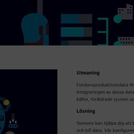
Utmaning
Fordonsproduktionsdata fin
integreringen av dessa data
källor, föråldrade system o
Lösning
Siemens kan hjälpa dig att
och IoT-data. Vår konfigure