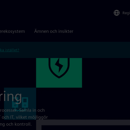
Reg
erekosystem
Ämnen och insikter
ka istället?
ring
rocesser. Samla in och
och IT, vilket möjliggör
ng och kontroll.