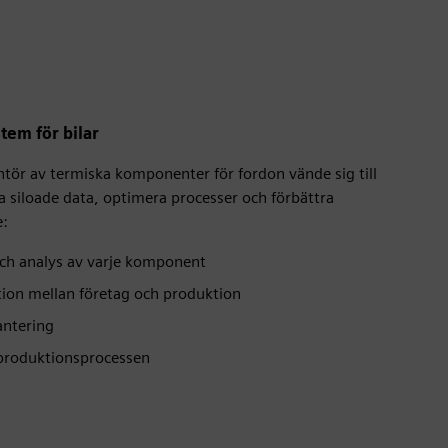
tem för bilar
rantör av termiska komponenter för fordon vände sig till
 siloade data, optimera processer och förbättra
e:
och analys av varje komponent
on mellan företag och produktion
antering
 produktionsprocessen