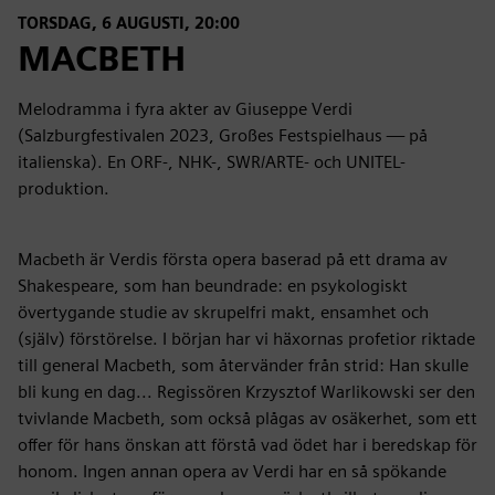
TORSDAG, 6 AUGUSTI, 20:00
MACBETH
Melodramma i fyra akter av Giuseppe Verdi
(Salzburgfestivalen 2023, Großes Festspielhaus — på
italienska). En ORF-, NHK-, SWR/ARTE- och UNITEL-
produktion.
Macbeth är Verdis första opera baserad på ett drama av
Shakespeare, som han beundrade: en psykologiskt
övertygande studie av skrupelfri makt, ensamhet och
(själv) förstörelse. I början har vi häxornas profetior riktade
till general Macbeth, som återvänder från strid: Han skulle
bli kung en dag... Regissören Krzysztof Warlikowski ser den
tvivlande Macbeth, som också plågas av osäkerhet, som ett
offer för hans önskan att förstå vad ödet har i beredskap för
honom. Ingen annan opera av Verdi har en så spökande