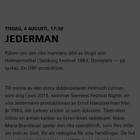
TISDAG, 4 AUGUSTI, 17:30
JEDERMAN
Pjäsen om den rike mannens död av Hugo von
Hofmannsthal (Salzburg Festival 1983, Domplatz — på
tyska). En ORF-produktion.
Till minne av den stora skådespelaren Helmuth Lohner,
som dog i juni 2015, kommer Siemens Festival Nights att
visa Jedermann-produktionen av Ernst Haeusserman från
år 1983, där Lohner sticker ut som djävulen. Titelrollen
tillhör en annan kaliber av österrikiskt skådespel: Klaus
Maria Brandauer spelar den rika spendthrift, som förs inför
sin tron av Gud, för att redogöra för sina handlingar. De två