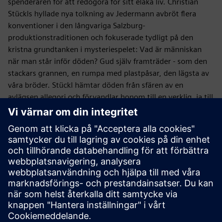
spenderaren för att redogöra för sitt elaka liv. Christian
Stückls hyllade nya tolkning av Jedermann avbröt flera
konventioner i den långvariga Salzburg-
produktionstraditionen och fokuserade tydligt på den
kristna grundtanken i mysteriespelet: Vad är människan
när man står inför döden? Gud själv framträder - som den
stackars grannen, en rumpa med plastpåsar, den lägsta av
våra bröder. Stückl hämtar döden från sfären av en
avlägsen allegori och förvandlar honom till en verklig, ja till
och med en vital rival till Everyman. Filmstjärnan Veronica
Ferres spelar Paramour, och Tobias Moretti, som spelar en
spektakulär djävul, framträder också som den goda
följeslagaren: Som vän och förförare i en.
Casting
Regi: Christian Stückl | Längd: 100 minuter | Med: Peter
Simonischek (Everyman), Veronica Ferres (Paramour), Jens
Harzer (Död), Tobias Moretti (God följeslagare/djävul),
Rudolf Wessely (Gud/en fattig granne), Elisabeth Rath