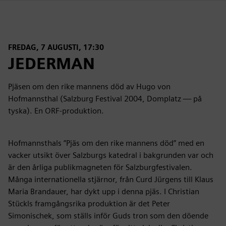
FREDAG, 7 AUGUSTI, 17:30
JEDERMAN
Pjäsen om den rike mannens död av Hugo von
Hofmannsthal (Salzburg Festival 2004, Domplatz — på
tyska). En ORF-produktion.
Hofmannsthals ”Pjäs om den rike mannens död” med en
vacker utsikt över Salzburgs katedral i bakgrunden var och
är den årliga publikmagneten för Salzburgfestivalen.
Många internationella stjärnor, från Curd Jürgens till Klaus
Maria Brandauer, har dykt upp i denna pjäs. I Christian
Stückls framgångsrika produktion är det Peter
Simonischek, som ställs inför Guds tron som den döende