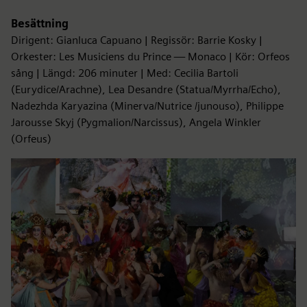
Besättning
Dirigent: Gianluca Capuano | Regissör: Barrie Kosky |
Orkester: Les Musiciens du Prince — Monaco | Kör: Orfeos
sång | Längd: 206 minuter | Med: Cecilia Bartoli
(Eurydice/Arachne), Lea Desandre (Statua/Myrrha/Echo),
Nadezhda Karyazina (Minerva/Nutrice /junouso), Philippe
Jarousse Skyj (Pygmalion/Narcissus), Angela Winkler
(Orfeus)