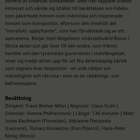
libretto av Emanuel Schikaneder. Men han tappade snabbt
intresset och vände sig istället till berättelsen om Fidelio,
som påverkade honom som människa och inspirerade
honom som kompositör, eftersom den innehöll det
”moraliskt upplyftande”, som han förväntade sig av ett
operatema. Börjar med fängelsens småstadsvärld Rocco i
första akten och går över till den andra, som främst
handlar om den tyranniska guvernören i statsfängelset,
reser sig tredje akten upp för att fira äktenskaplig kärlek
som segrare över despotism - en unik vädjan om
mänsklighet och rättvisa i sken av en räddnings- och
befrielseopera.
Besättning
Dirigent: Franz Welser-Möst | Regissör: Claus Guth |
Orkester: Vienna Philharmonic | Längd: 136 minuter | Med:
Jonas Kaufmann (Florestan), Adrianne Pieczonka
(Leonore), Tomasz Konieczny (Don Pizarro), Hans-Peter
König (Rocco)