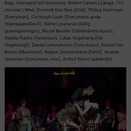
Regi, Scenograf och belysning: Robert Carsen | Längd: 110
minuter | Med: Dominik Dos-Reis (Död), Philipp Hochmair
(Everyman), Christoph Luser (Everymans goda
följeslagare/Devil), Dörte Lyssewski (Dålig
grann/gärningar), Nicole Beutler (Gäldenärens kusin),
Deleila Piasko (Paramour), Lukas Vogelsang (Fat
Vogelsang)), Daniel Lommatzsch (Tunn kusin), Kristof Van
Boven (Mammon), Regine Zimmermann (Faith), Andrea
Jonasson (Everymans mor), Arthur Klemt (gäldenär)