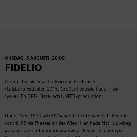
fulls
ONSDAG, 5 AUGUSTI, 20:00
FIDELIO
Opera i två akter av Ludwig van Beethoven
(Salzburgfestivalen 2015, Großes Festspielhaus — på
tyska). En ORF-, 3sat- och UNITEL-produktion.
Under åren 1803 och 1804 bodde Beethoven i ett boende
som tillhörde Theater an der Wien. Han hade fått i uppdrag
av regissören att komponera Vestas Feuer, en opera på