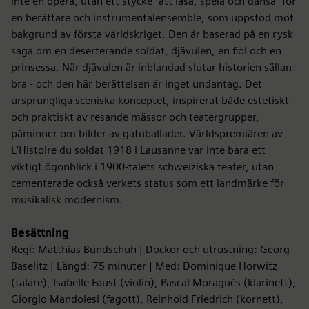
inte en opera, utan ett stycke ”att läsa, spela och dansa” för
en berättare och instrumentalensemble, som uppstod mot
bakgrund av första världskriget. Den är baserad på en rysk
saga om en deserterande soldat, djävulen, en fiol och en
prinsessa. När djävulen är inblandad slutar historien sällan
bra - och den här berättelsen är inget undantag. Det
ursprungliga sceniska konceptet, inspirerat både estetiskt
och praktiskt av resande mässor och teatergrupper,
påminner om bilder av gatuballader. Världspremiären av
L'Histoire du soldat 1918 i Lausanne var inte bara ett
viktigt ögonblick i 1900-talets schweiziska teater, utan
cementerade också verkets status som ett landmärke för
musikalisk modernism.
Besättning
Regi: Matthias Bundschuh | Dockor och utrustning: Georg
Baselitz | Längd: 75 minuter | Med: Dominique Horwitz
(talare), Isabelle Faust (violin), Pascal Moraguès (klarinett),
Giorgio Mandolesi (fagott), Reinhold Friedrich (kornett),