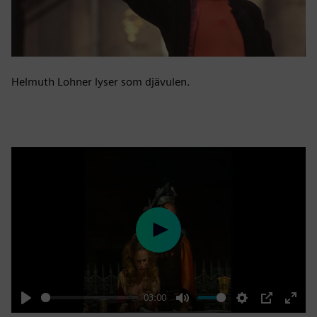
Helmuth Lohner lyser som djävulen.
Play
03:00
Play
Mute
Settings
PIP
Enter