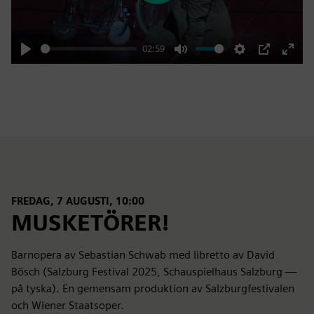
02:59
Play
Mute
Settings
PIP
Enter
fulls
FREDAG, 7 AUGUSTI, 10:00
MUSKETÖRER!
Barnopera av Sebastian Schwab med libretto av David
Bösch (Salzburg Festival 2025, Schauspielhaus Salzburg —
på tyska). En gemensam produktion av Salzburgfestivalen
och Wiener Staatsoper.