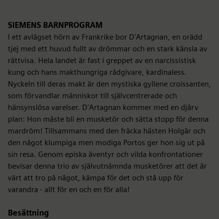
SIEMENS BARNPROGRAM
I ett avlägset hörn av Frankrike bor D'Artagnan, en orädd
tjej med ett huvud fullt av drömmar och en stark känsla av
rättvisa. Hela landet är fast i greppet av en narcissistisk
kung och hans makthungriga rådgivare, kardinaless.
Nyckeln till deras makt är den mystiska gyllene croissanten,
som förvandlar människor till självcentrerade och
hänsynslösa varelser. D'Artagnan kommer med en djärv
plan: Hon måste bli en musketör och sätta stopp för denna
mardröm! Tillsammans med den fräcka hästen Holgär och
den något klumpiga men modiga Portos ger hon sig ut på
sin resa. Genom episka äventyr och vilda konfrontationer
bevisar denna trio av självutnämnda musketörer att det är
värt att tro på något, kämpa för det och stå upp för
varandra - allt för en och en för alla!
Besättning