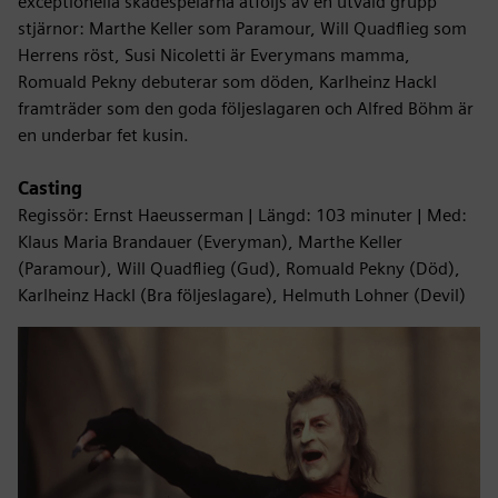
exceptionella skådespelarna åtföljs av en utvald grupp
stjärnor: Marthe Keller som Paramour, Will Quadflieg som
Herrens röst, Susi Nicoletti är Everymans mamma,
Romuald Pekny debuterar som döden, Karlheinz Hackl
framträder som den goda följeslagaren och Alfred Böhm är
en underbar fet kusin.
Casting
Regissör: Ernst Haeusserman | Längd: 103 minuter | Med:
Klaus Maria Brandauer (Everyman), Marthe Keller
(Paramour), Will Quadflieg (Gud), Romuald Pekny (Död),
Karlheinz Hackl (Bra följeslagare), Helmuth Lohner (Devil)