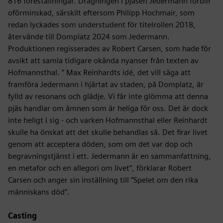
816 föreställningar. Dragningen i pjäsen Jedermann förblir
oförminskad, särskilt eftersom Philipp Hochmair, som
redan lyckades som understudent för titelrollen 2018,
återvände till Domplatz 2024 som Jedermann.
Produktionen regisserades av Robert Carsen, som hade för
avsikt att samla tidigare okända nyanser från texten av
Hofmannsthal. ” Max Reinhardts idé, det vill säga att
framföra Jedermann i hjärtat av staden, på Domplatz, är
fylld av resonans och glädje. Vi får inte glömma att denna
pjäs handlar om ämnen som är heliga för oss. Det är dock
inte heligt i sig - och varken Hofmannsthal eller Reinhardt
skulle ha önskat att det skulle behandlas så. Det firar livet
genom att acceptera döden, som om det var dop och
begravningstjänst i ett. Jedermann är en sammanfattning,
en metafor och en allegori om livet”, förklarar Robert
Carsen och anger sin inställning till ”Spelet om den rika
människans död”.
Casting