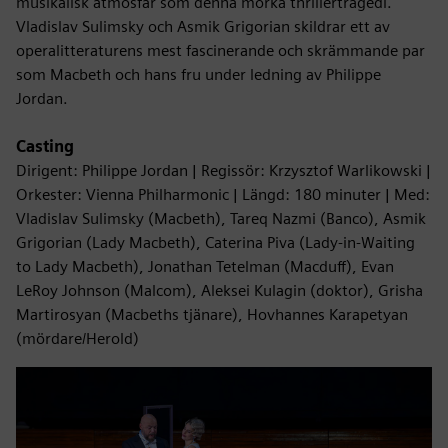
musikalisk atmosfär som denna mörka thrillertragedi.
Vladislav Sulimsky och Asmik Grigorian skildrar ett av
operalitteraturens mest fascinerande och skrämmande par
som Macbeth och hans fru under ledning av Philippe
Jordan.
Casting
Dirigent: Philippe Jordan | Regissör: Krzysztof Warlikowski |
Orkester: Vienna Philharmonic | Längd: 180 minuter | Med:
Vladislav Sulimsky (Macbeth), Tareq Nazmi (Banco), Asmik
Grigorian (Lady Macbeth), Caterina Piva (Lady-in-Waiting
to Lady Macbeth), Jonathan Tetelman (Macduff), Evan
LeRoy Johnson (Malcom), Aleksei Kulagin (doktor), Grisha
Martirosyan (Macbeths tjänare), Hovhannes Karapetyan
(mördare/Herold)