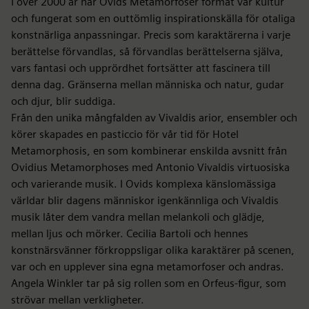
I över 2000 år har Ovids Metamorfoser format vår kultur
och fungerat som en outtömlig inspirationskälla för otaliga
konstnärliga anpassningar. Precis som karaktärerna i varje
berättelse förvandlas, så förvandlas berättelserna själva,
vars fantasi och upprördhet fortsätter att fascinera till
denna dag. Gränserna mellan människa och natur, gudar
och djur, blir suddiga.
Från den unika mångfalden av Vivaldis arior, ensembler och
körer skapades en pasticcio för vår tid för Hotel
Metamorphosis, en som kombinerar enskilda avsnitt från
Ovidius Metamorphoses med Antonio Vivaldis virtuosiska
och varierande musik. I Ovids komplexa känslomässiga
världar blir dagens människor igenkännliga och Vivaldis
musik låter dem vandra mellan melankoli och glädje,
mellan ljus och mörker. Cecilia Bartoli och hennes
konstnärsvänner förkroppsligar olika karaktärer på scenen,
var och en upplever sina egna metamorfoser och andras.
Angela Winkler tar på sig rollen som en Orfeus-figur, som
strövar mellan verkligheter.