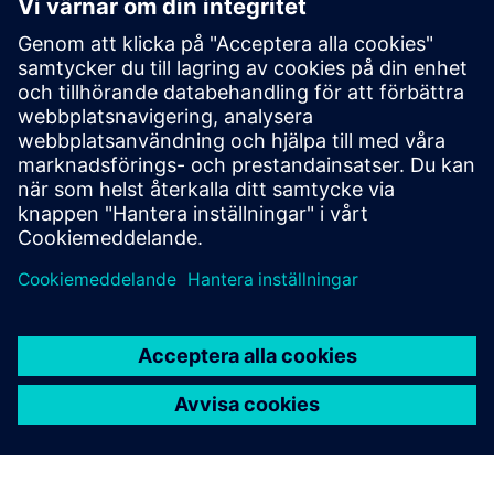
av Building Management System (BMS), eller kommer det
att förbli bara ett förbättringsmedel?”
Deltagare: Caroline Gattino
, Försäljningschef
(Frankrike) för byggnadsaffären på Siemens Smart
Infrastructure (Frankrike, BeLux & Maghreb)
Registrera dig här