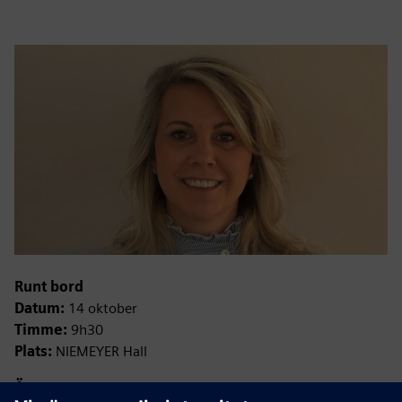
Runt bord
Datum:
14 oktober
Timme:
9h30
Plats:
NIEMEYER Hall
Ämne:
”När det gäller energiprestanda, kan AI styras direkt