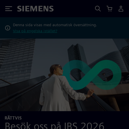
Siemens
Denna sida visas med automatisk översättning.
Visa på engelska istället?
RÄTTVIS
Besök oss på IBS 2026