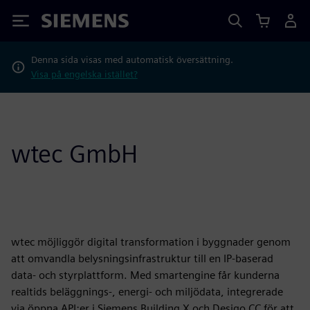
Siemens
Denna sida visas med automatisk översättning.
Visa på engelska istället?
wtec GmbH
wtec möjliggör digital transformation i byggnader genom
att omvandla belysningsinfrastruktur till en IP-baserad
data- och styrplattform. Med smartengine får kunderna
realtids beläggnings-, energi- och miljödata, integrerade
via öppna API:er i Siemens Building X och Desigo CC för att