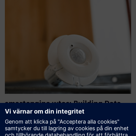
smartengine wtec: Building Data
Backbone & Lighting Control
smartengine från wtec är ett IP-baserat
lågspänningsbelysning och multisensorsystem som skapar