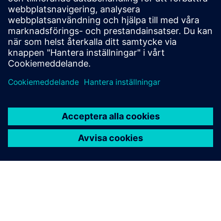
en digital ryggrad i realtid för byggnader. Det möjliggör
uppehållsdriven energioptimering, klassens bästa
belysningskontroll, RTLS, pl...
Läs mer