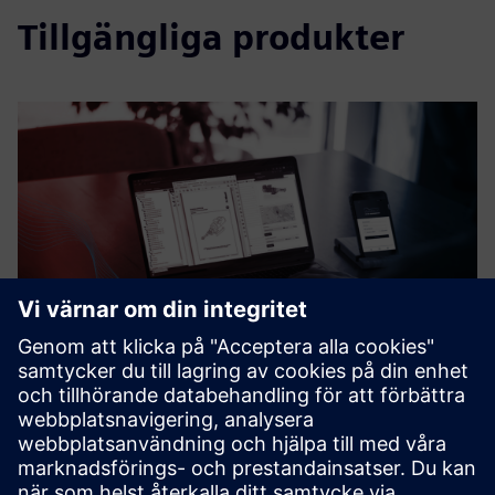
Tillgängliga produkter
WARIOS|cmms
WARIOS|cmms is a software for the planning, execution
and documentation of maintenance and repair measures.