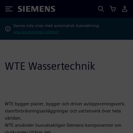
Siemens
Denna sida visas med automatisk översättning.
Visa på engelska istället?
WTE Wassertechnik
WTE bygger planer, bygger och driver avloppsreningsverk,
slamförbränningsanläggningar och vattenverk över hela
världen.
WTE använder huvudsakligen Siemens-komponenter om
slutkunden tillåter det.