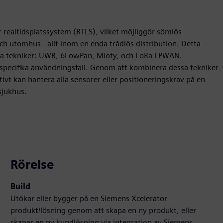
r realtidsplatssystem (RTLS), vilket möjliggör sömlös
h utomhus - allt inom en enda trådlös distribution. Detta
lösa tekniker: UWB, 6LowPan, Mioty, och LoRa LPWAN.
r specifika användningsfall. Genom att kombinera dessa tekniker
ivt kan hantera alla sensorer eller positioneringskrav på en
 sjukhus.
Rörelse
Build
Utökar eller bygger på en Siemens Xcelerator
produkt/lösning genom att skapa en ny produkt, eller
skapar en ny kundlösning via integration av Siemens