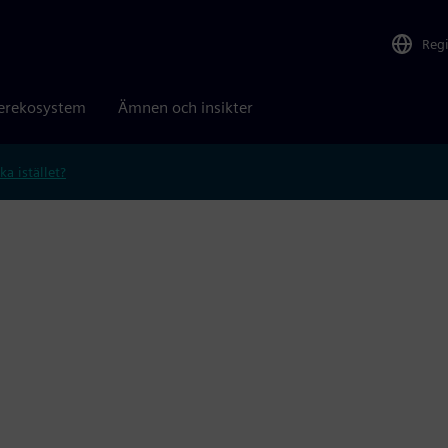
Reg
erekosystem
Ämnen och insikter
ka istället?