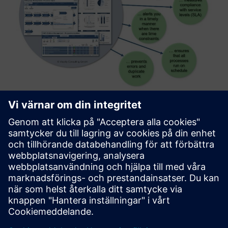
Hospital Process Analyzer
HOPA gör det möjligt för sjukhus att övervaka
kärnprocesser och vidta riktade korrigerande åtgärder vid
processavvikelser. Användningen av detta verktyg stöder
övergången från en funktionsbaserad till en
processorienterad sjukhuso...
Läs mer