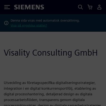
Siemens
Denna sida visas med automatisk översättning.
Visa på engelska istället?
Visality Consulting GmbH
Utveckling av företagsspecifika digitaliseringsstrategier,
integration i en digital konkurrensportfölj, etablering av
digital processhantering, detaljerad design av digitala
processarbetsflöden, transparens genom digitala
processmätpunkter, design av digitala samarbetsstrategier