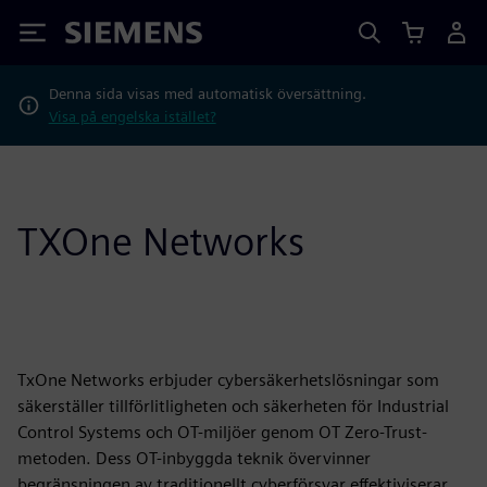
Siemens
Denna sida visas med automatisk översättning.
Visa på engelska istället?
TXOne Networks
TxOne Networks erbjuder cybersäkerhetslösningar som
säkerställer tillförlitligheten och säkerheten för Industrial
Control Systems och OT-miljöer genom OT Zero-Trust-
metoden. Dess OT-inbyggda teknik övervinner
begränsningen av traditionellt cyberförsvar effektiviserar