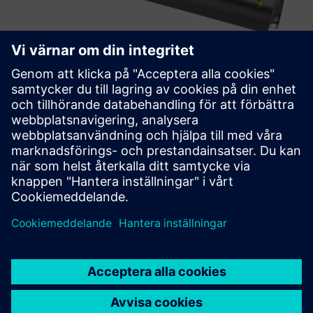
TXOne Portable Inspector
Portable Inspector är ett bärbart, installationsfritt USB OT-
inbyggt verktyg, som syftar till att beväpna OT-operatörer
mot skadliga handlingar.
Läs mer