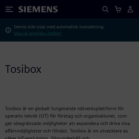
Siemens
Denna sida visas med automatisk översättning.
Visa på engelska istället?
Tosibox
Tosibox är en globalt fungerande nätverksplattform för
operativ teknik (OT) för företag och organisationer, som
ger obegränsade möjligheter att expandera och driva sina
affärsmöjligheter och tillväxt. Tosibox är en utvecklare av
säker IoT-anslutning, fjärrunderhåll och