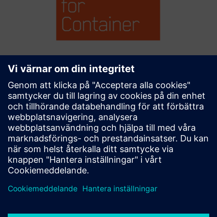
Remote Maintenance with Tosibox
and Siemens Industrial Edge
Omedelbar, säker och fjärråtkomst för maskintjänster på
verkstadsgolvet med Tosibox Lock för Container som körs
på Siemens Industrial Edge
Läs mer