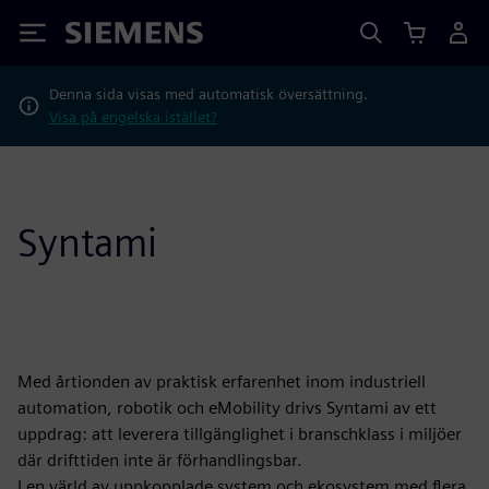
Siemens
Denna sida visas med automatisk översättning.
Visa på engelska istället?
Syntami
Med årtionden av praktisk erfarenhet inom industriell
automation, robotik och eMobility drivs Syntami av ett
uppdrag: att leverera tillgänglighet i branschklass i miljöer
där drifttiden inte är förhandlingsbar.
I en värld av uppkopplade system och ekosystem med flera