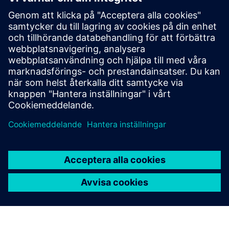
OCPP Connector
Hantera och anslut dina PLC-baserade
laddstationsstyrenheter till laddstationshanteringssystem
(CSMS) med hjälp av det standardiserade OCPP-protokollet
i version 1.6 eller 2.0.1
Läs mer