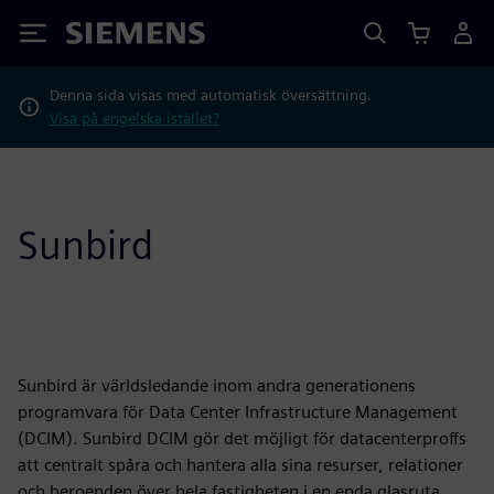
Siemens
Denna sida visas med automatisk översättning.
Visa på engelska istället?
Sunbird
Sunbird är världsledande inom andra generationens
programvara för Data Center Infrastructure Management
(DCIM). Sunbird DCIM gör det möjligt för datacenterproffs
att centralt spåra och hantera alla sina resurser, relationer
och beroenden över hela fastigheten i en enda glasruta.