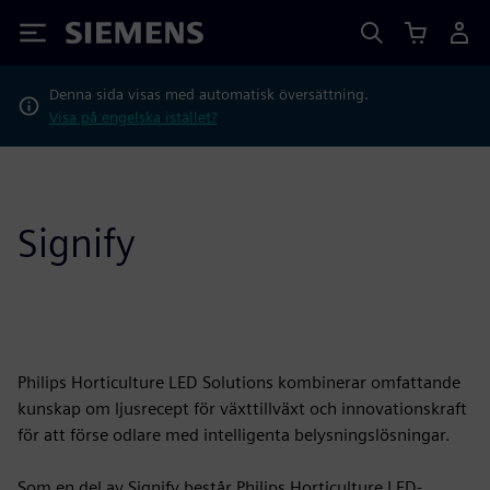
Siemens
Denna sida visas med automatisk översättning.
Visa på engelska istället?
Signify
Philips Horticulture LED Solutions kombinerar omfattande
kunskap om ljusrecept för växttillväxt och innovationskraft
för att förse odlare med intelligenta belysningslösningar.
Som en del av Signify består Philips Horticulture LED-