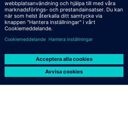
in alla projektintressenter, inklusive OEM-tillverkare, EPC
och andra, att samarbeta på din Plant-SaaS-plattform och...
Läs mer