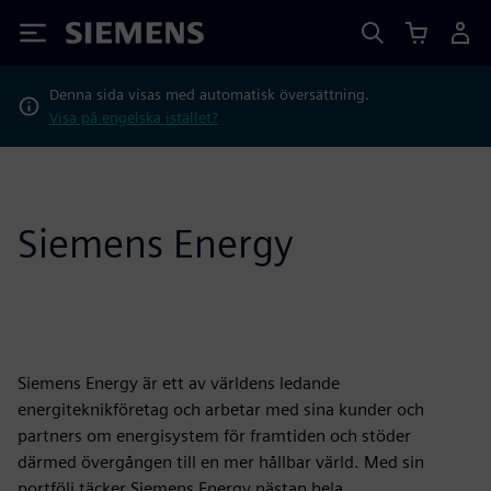
Siemens
Denna sida visas med automatisk översättning.
Visa på engelska istället?
Siemens Energy
Siemens Energy är ett av världens ledande
energiteknikföretag och arbetar med sina kunder och
partners om energisystem för framtiden och stöder
därmed övergången till en mer hållbar värld. Med sin
portfölj täcker Siemens Energy nästan hela