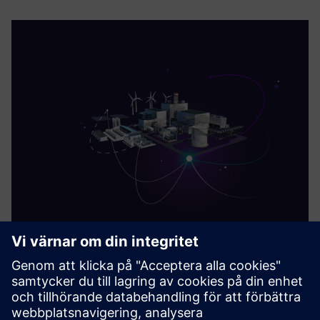
Siemens Energy Plant-SaaS
Plant-SaaS erbjuder en anpassningsbar teknisk plattform
för Power-to-X som en fullt underhållen molnlösning. Bjud