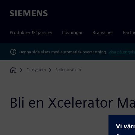
Siemens
Produkter & tjänster
Lösningar
Branscher
Partn
Denna sida visas med automatisk översättning.
Visa på engels
Ecosystem
Selleransökan
Home
Bli en Xcelerator Ma