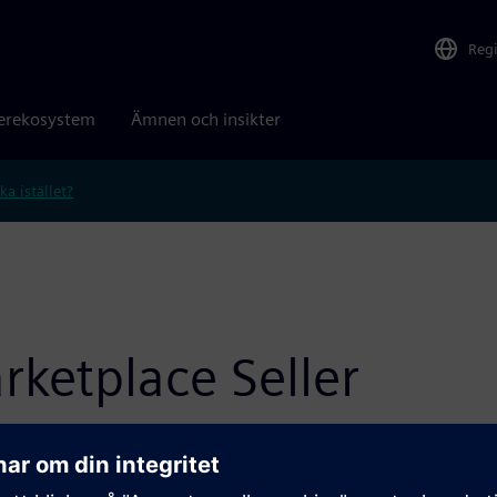
Reg
erekosystem
Ämnen och insikter
ka istället?
rketplace Seller