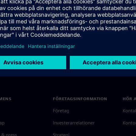
MENS
FÖRETAGSINFORMATION
HÖR A
Företag
Konta
ap
Investerarrelationer
Kontor
 & press
Strategi