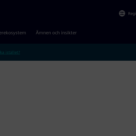
Reg
erekosystem
Ämnen och insikter
ka istället?