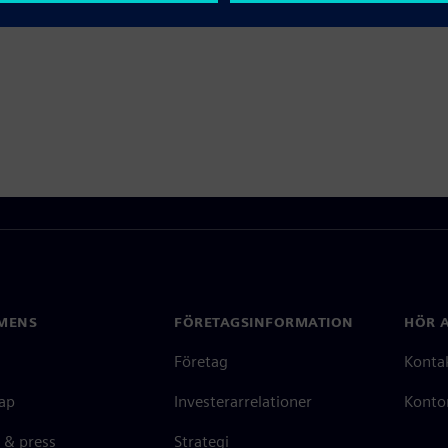
MENS
FÖRETAGSINFORMATION
HÖR A
Företag
Konta
ap
Investerarrelationer
Kontor
 & press
Strategi