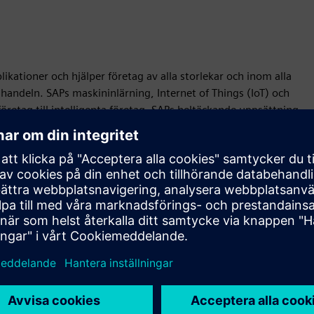
ationer och hjälper företag av alla storlekar och inom alla
handeln. SAPs maskininlärning, Internet of Things (IoT) och
företag till intelligenta företag. SAPs heltäckande uppsättning
tt arbeta lönsamt, anpassa sig kontinuerligt och göra skillnad.
 sitt huvudkontor i Walldorf, Tyskland.