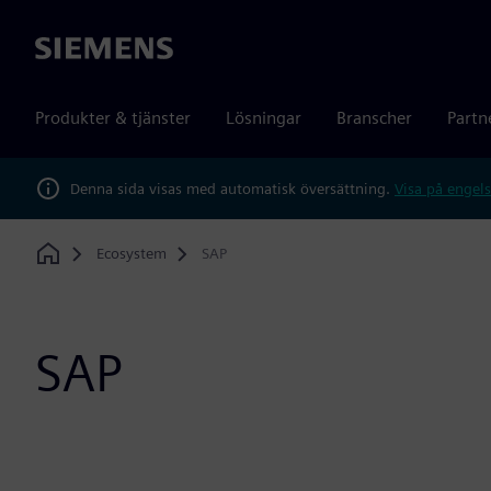
Siemens
Produkter & tjänster
Lösningar
Branscher
Partn
Denna sida visas med automatisk översättning.
Visa på engels
Ecosystem
SAP
Home
SAP