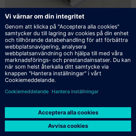
Santon Circuit Breaker Service B.V.
Genom att använda en Santon Sidunn Retrofit Solution
(IEC61439) kan du ändra alla märken End-Of-Life ACB till en
ny ACB, så att 3WA ACB kan bli din nya standard.
Läs mer