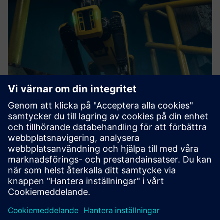
Roboverse Reply Robotics Platform
Groundbreaking, vendor-independent robotics platform for
seamless control and coordination of multiple robots.
Läs mer