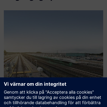
RazorSecure Delta
RazorSecure offers products and services to enhance
railway cyber security, by protecting networks and