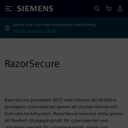
Siemens
Denna sida visas med automatisk översättning.
Visa på engelska istället?
RazorSecure
RazorSecure grundades 2015 med visionen att förbättra
järnvägens cybersäkerhet genom att skydda nätverk och
övervaka nyckelsystem. RazorSecure levererar detta genom
ett flexibelt tillvägagångssätt för cybersäkerhet som
utformats speciellt för rullande materiel, signal- och