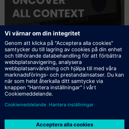
CUE - AI Agent
CUE is an AI agent as a service for the AEC industry. It helps
you interact with all your files, drawings, BIM models or
other data silos.
Läs mer