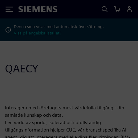
Siemens
Denna sida visas med automatisk översättning.
Visa på engelska istället?
QAECY
Interagera med företagets mest värdefulla tillgång - din
samlade kunskap och data.
I en värld av spridd, isolerad och ofullständig
tillgångsinformation hjälper CUE, vår branschspecifika AI-
agent, dig att interagera med alla dina filer, ritningar, BIM-