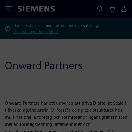
Siemens
Denna sida visas med automatisk översättning.
Visa på engelska istället?
Onward Partners
Onward Partners har ett uppdrag att driva Digital at Scale i
tillverkningsindustrin. Vi förstår komplexa strukturer hos
multinationella företag och formförändringar i gränssnitten
mellan företagsledning, affärsenheter och
produktionsanläggningar. Utforska hur vi hjälper 250