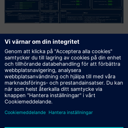
4.0 Maturity Platform
The platform provides a central cockpit, that summarizes
company-wide results and standardize taken measures,
and enable to run assessments. Companies can use the
platform to assess their own sites in terms of digital
maturity. Th...
Läs mer