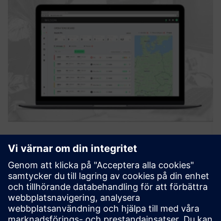
Staff Dispatching
WILSON. är en molnbaserad lösning för personalsändning
inom järnväg och logistik. En uppsättning algoritmer
stöder planering och utsändning av operativ personal för
tjänster som tågresor. En mobilapp ger live-shift support
och til...