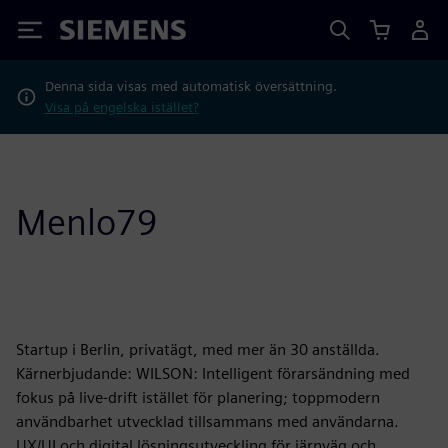
Siemens
Denna sida visas med automatisk översättning.
Visa på engelska istället?
Menlo79
Startup i Berlin, privatägt, med mer än 30 anställda.
Kärnerbjudande: WILSON: Intelligent förarsändning med
fokus på live-drift istället för planering; toppmodern
användbarhet utvecklad tillsammans med användarna.
UX/UI och digital lösningsutveckling för järnväg och