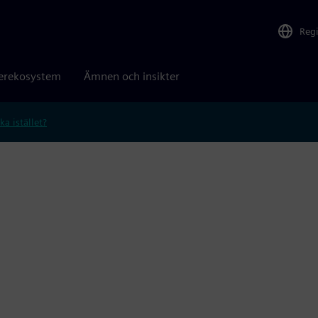
Reg
erekosystem
Ämnen och insikter
ka istället?