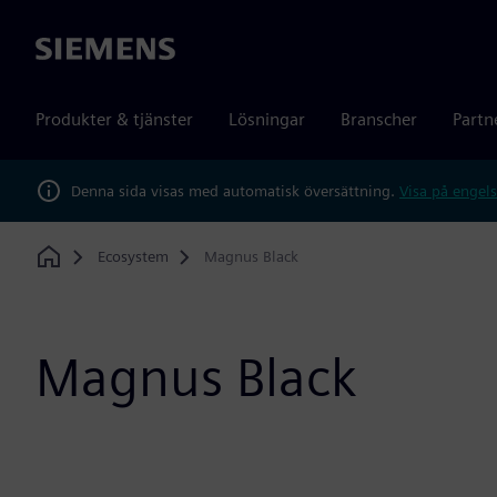
Siemens
Produkter & tjänster
Lösningar
Branscher
Partn
Denna sida visas med automatisk översättning.
Visa på engels
Ecosystem
Magnus Black
Home
Magnus Black