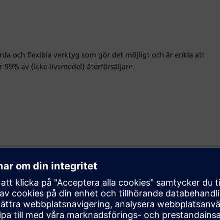
da och flexibla verktyg som gör det möjligt och är enkla att
 99% av (icke-livsmedel) återförsäljare.
Rörelse
Build
Utökar eller bygger på en Siemens Xcelerator
produkt/lösning genom att skapa en ny produkt, eller
skapar en ny kundlösning via integration av Siemens