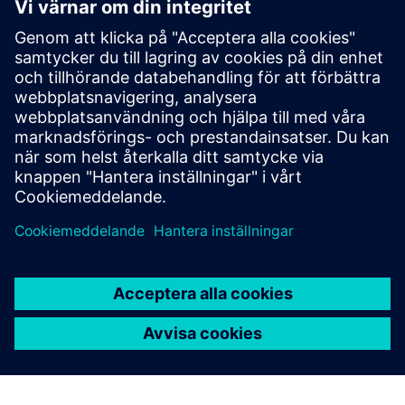
PolyWorks|Inspector™
PolyWorks Inspector: 3D analysis software utilizing
metrology and CMMs for dimension control, quality,
automation to cut costs and boost collaboration
Läs mer