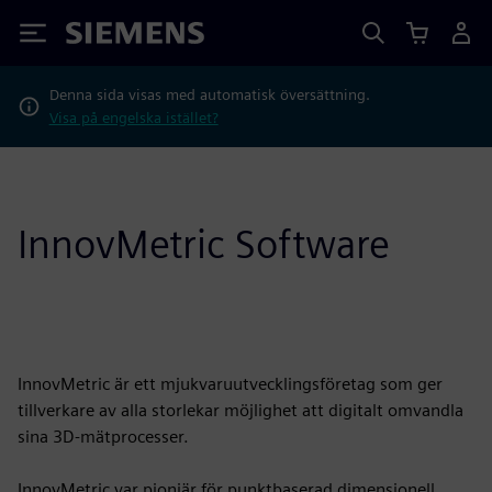
Siemens
Denna sida visas med automatisk översättning.
Visa på engelska istället?
InnovMetric Software
InnovMetric är ett mjukvaruutvecklingsföretag som ger
tillverkare av alla storlekar möjlighet att digitalt omvandla
sina 3D-mätprocesser.
InnovMetric var pionjär för punktbaserad dimensionell