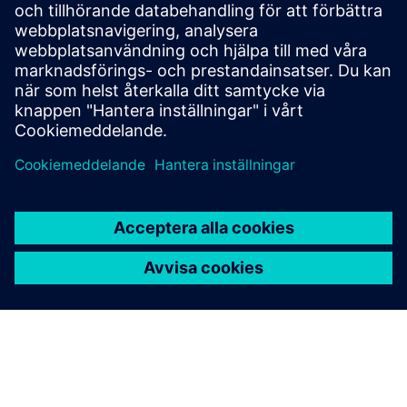
The software calculates and predicts the risk level
continuously while highlighting any dangerous situations
the operators must be aware of.
Läs mer