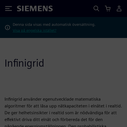
Siemens
Denna sida visas med automatisk översättning.
Visa på engelska istället?
Infinigrid
Infinigrid använder egenutvecklade matematiska
algoritmer för att låsa upp nätkapaciteten i elnätet i realtid.
De ger helhetsinsikter i realtid som är nödvändiga för att
effektivt driva ditt elnät och förbereda det för den
pågående energiomställningen. Den probabilistiska