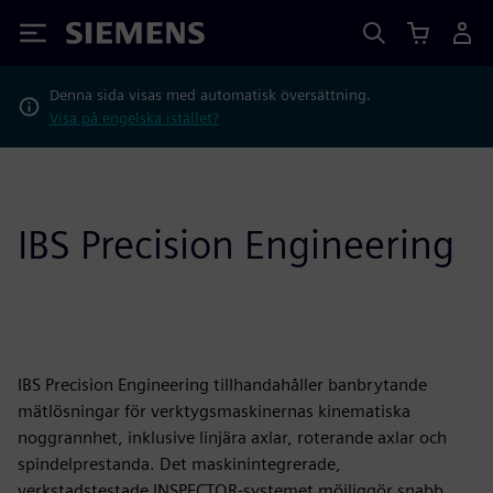
Siemens
Denna sida visas med automatisk översättning.
Visa på engelska istället?
IBS Precision Engineering
IBS Precision Engineering tillhandahåller banbrytande
mätlösningar för verktygsmaskinernas kinematiska
noggrannhet, inklusive linjära axlar, roterande axlar och
spindelprestanda. Det maskinintegrerade,
verkstadstestade INSPECTOR-systemet möjliggör snabb