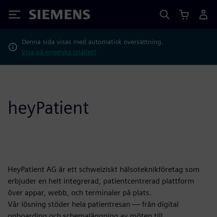
Siemens
Denna sida visas med automatisk översättning.
Visa på engelska istället?
heyPatient
HeyPatient AG är ett schweiziskt hälsoteknikföretag som
erbjuder en helt integrerad, patientcentrerad plattform
över appar, webb, och terminaler på plats.
Vår lösning stöder hela patientresan — från digital
onboarding och schemaläggning av möten till