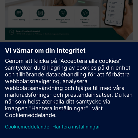
heyPatient Advanced – Front Door
& Automation
Extends the digital front door with an AI patient concierge,
web admission, QR self check-in, intelligent patient
routing, patient call systems & integrated service booking.
Automates patient intake, arrival and service coordinati...
Läs mer