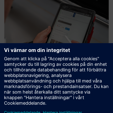
SERICY.assist Recorder
Förvandla manuell dokumentation till digitala data utan
ansträngning med Sericy.assist Recorder. Skapa anpassade
formulär - ingen kodning krävs.
Läs mer