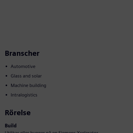
Branscher
Automotive
Glass and solar
Machine building
Intralogistics
Rörelse
Build
Utökar eller bygger på en Siemens Xcelerator