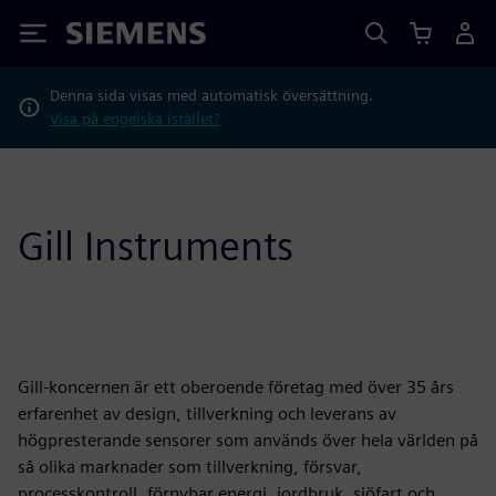
Siemens
Denna sida visas med automatisk översättning.
Visa på engelska istället?
Gill Instruments
Gill-koncernen är ett oberoende företag med över 35 års
erfarenhet av design, tillverkning och leverans av
högpresterande sensorer som används över hela världen på
så olika marknader som tillverkning, försvar,
processkontroll, förnybar energi, jordbruk, sjöfart och