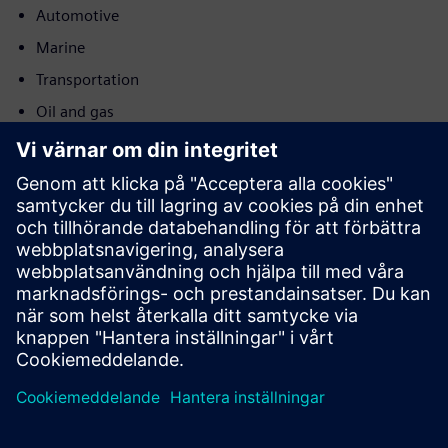
Automotive
Marine
Transportation
Oil and gas
Power utilities
Rörelse
Service
Tillhandahåller en tjänst för en Siemens Xcelerator-
produkt/lösning som hjälper kunden att implementera,
integrera, driva eller underhålla den