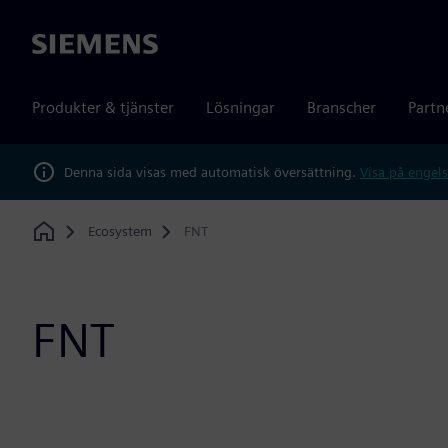
Siemens
Produkter & tjänster
Lösningar
Branscher
Partn
Denna sida visas med automatisk översättning.
Visa på engels
Ecosystem
FNT
Home
FNT