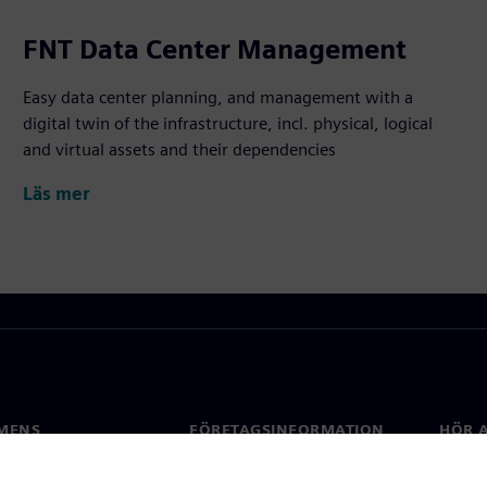
FNT Data Center Management
Easy data center planning, and management with a
digital twin of the infrastructure, incl. physical, logical
and virtual assets and their dependencies
Läs mer
MENS
FÖRETAGSINFORMATION
HÖR A
Företag
Konta