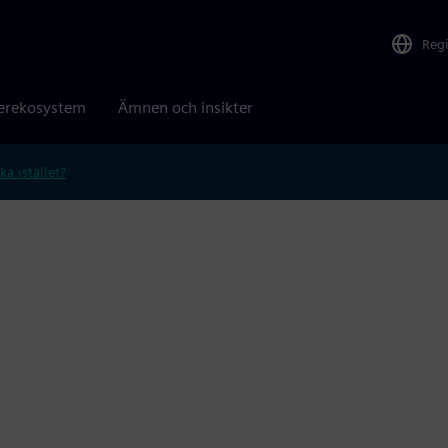
Reg
erekosystem
Ämnen och insikter
ka istället?