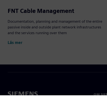
FNT Cable Management
Documentation, planning and management of the entire
passive inside and outside plant network infrastructures
and the services running over them
Läs mer
OM SIE
Om oss