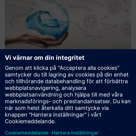
Water Hygiene as a Service
En lösning som möjliggör digitaliserad, automatisk
dosering av kemikalier för kunder från jordbrukssektorn
eller rengöring på plats.
Läs mer