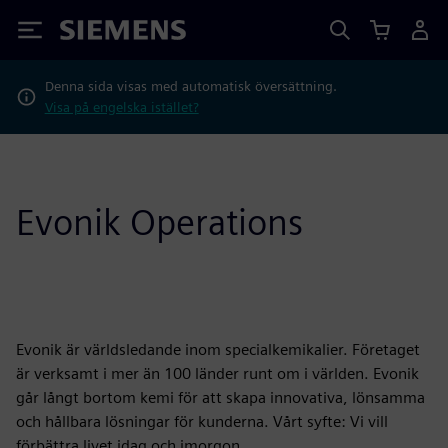
Siemens
Denna sida visas med automatisk översättning.
Visa på engelska istället?
Evonik Operations
Evonik är världsledande inom specialkemikalier. Företaget
är verksamt i mer än 100 länder runt om i världen. Evonik
går långt bortom kemi för att skapa innovativa, lönsamma
och hållbara lösningar för kunderna. Vårt syfte: Vi vill
förbättra livet idag och imorgon.