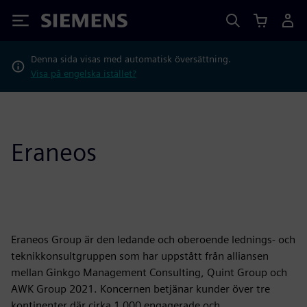
Siemens
Denna sida visas med automatisk översättning.
Visa på engelska istället?
Eraneos
Eraneos Group är den ledande och oberoende lednings- och
teknikkonsultgruppen som har uppstått från alliansen
mellan Ginkgo Management Consulting, Quint Group och
AWK Group 2021. Koncernen betjänar kunder över tre
kontinenter där cirka 1 000 engagerade och