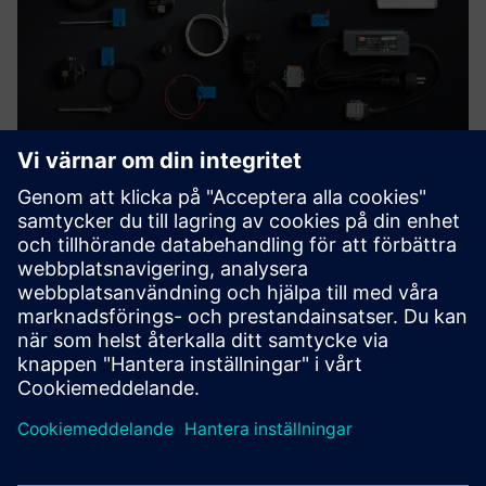
Wireless IoT sensor solutions for
safe and smart monitoring
El-Watch is a technology company that develops and
produces energy-efficient electronics and wireless
communications. Compatible to Siemens’ Senseye.
Läs mer