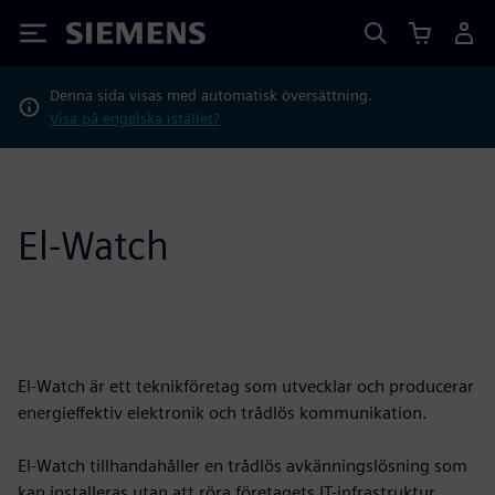
Siemens
Denna sida visas med automatisk översättning.
Visa på engelska istället?
El-Watch
El-Watch är ett teknikföretag som utvecklar och producerar
energieffektiv elektronik och trådlös kommunikation.
El-Watch tillhandahåller en trådlös avkänningslösning som
kan installeras utan att röra företagets IT-infrastruktur.