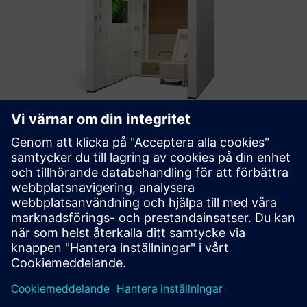
COVE™ Treatment Area
COVE är ett prefabricerat vårdbehandlingsområde som
integrerar alla nödvändiga element i ett
standardundersökningsrum i en bråkdel av storleken.
Läs mer