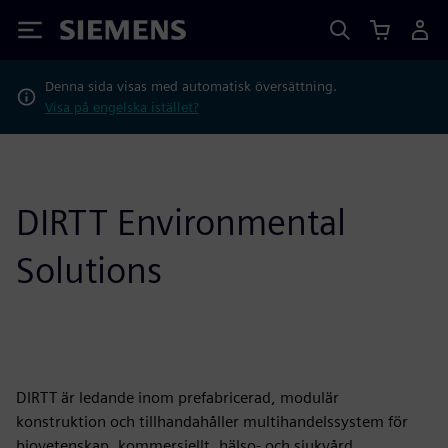
Siemens
Denna sida visas med automatisk översättning.
Visa på engelska istället?
DIRTT Environmental
Solutions
DIRTT är ledande inom prefabricerad, modulär
konstruktion och tillhandahåller multihandelssystem för
biovetenskap, kommersiellt, hälso- och sjukvård,