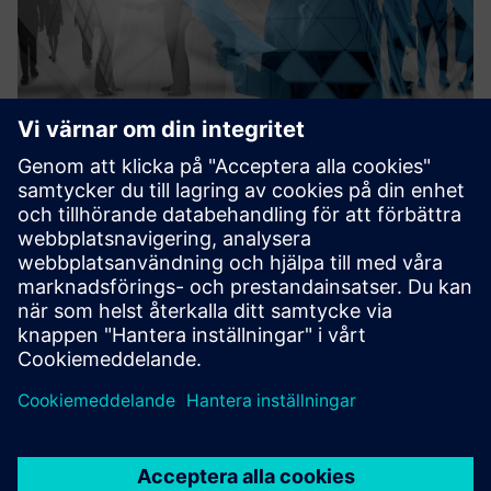
Public sector consulting
Detecon advises those responsible for digital
transformation on how to master the challenges of
business value and technology excellence. Detecon
accompanies and supports you by developing digitalization
strategies, planning your ...
Läs mer