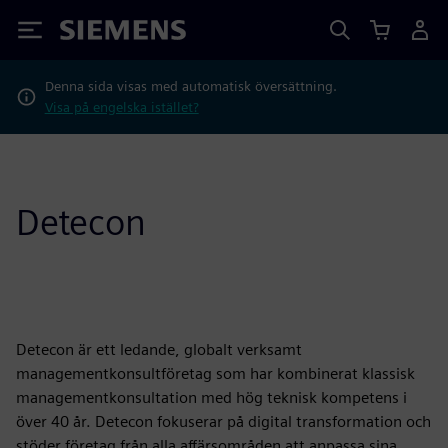
Siemens
Denna sida visas med automatisk översättning.
Visa på engelska istället?
Detecon
Detecon är ett ledande, globalt verksamt
managementkonsultföretag som har kombinerat klassisk
managementkonsultation med hög teknisk kompetens i
över 40 år. Detecon fokuserar på digital transformation och
stöder företag från alla affärsområden att anpassa sina