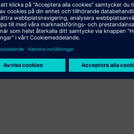
Xcelerator produkt och egen produkt
Sell
Återförsälj/samsälj programvara och digitalaktiverad HW
på Siemens Xcelerator