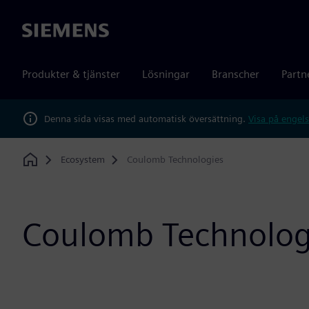
Siemens
Produkter & tjänster
Lösningar
Branscher
Partn
Denna sida visas med automatisk översättning.
Visa på engels
Ecosystem
Coulomb Technologies
Home
Coulomb Technolog