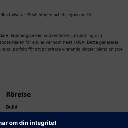
ffektiviserar försäljningen och designen av EV-
dare, laddningspriser, subventioner, utrustning och
otentialen för elbilar var som helst i USA. Detta genererar
er, perfekt för att prioritera vinnande platser bland en stor
Rörelse
Build
Utökar eller bygger på en Siemens Xcelerator
produkt/lösning genom att skapa en ny produkt, eller
skapar en ny kundlösning via integration av Siemens