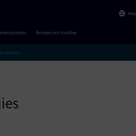
Reg
erekosystem
Ämnen och insikter
ka istället?
ies