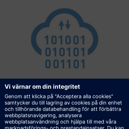
Connectivity Extension
Förenklad anslutning med MindConnect-enheter
(MindConnect Nano, MindConnect IoT2040) Connectivity
Extension är limmet mellan Siemens TIA Portal och Siemens
Insights Hub. Den konfigurerar dina MindConnect-enheter
baserat på beskriv...