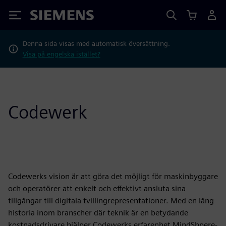
Siemens
Denna sida visas med automatisk översättning.
Visa på engelska istället?
Codewerk
Codewerks vision är att göra det möjligt för maskinbyggare
och operatörer att enkelt och effektivt ansluta sina
tillgångar till digitala tvillingrepresentationer. Med en lång
historia inom branscher där teknik är en betydande
kostnadsdrivare hjälper Codewerks erfarenhet MindShpere-