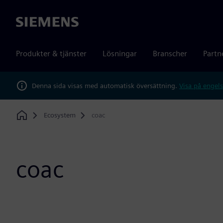
Siemens
Produkter & tjänster
Lösningar
Branscher
Partn
Denna sida visas med automatisk översättning.
Visa på engels
Ecosystem
coac
Home
coac