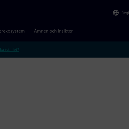
Reg
erekosystem
Ämnen och insikter
ka istället?