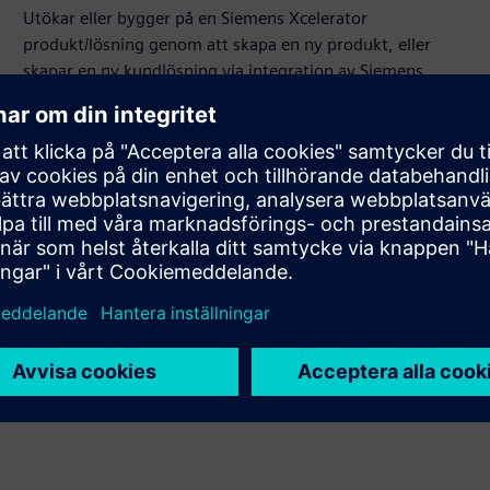
Utökar eller bygger på en Siemens Xcelerator
produkt/lösning genom att skapa en ny produkt, eller
skapar en ny kundlösning via integration av Siemens
Xcelerator produkt och egen produkt