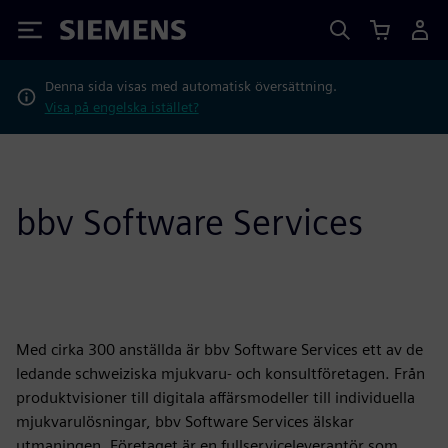
Siemens
Denna sida visas med automatisk översättning.
Visa på engelska istället?
bbv Software Services
Med cirka 300 anställda är bbv Software Services ett av de
ledande schweiziska mjukvaru- och konsultföretagen. Från
produktvisioner till digitala affärsmodeller till individuella
mjukvarulösningar, bbv Software Services älskar
utmaningen. Företaget är en fullserviceleverantör som