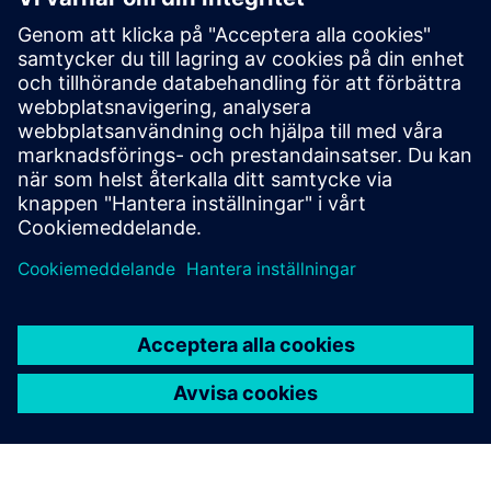
Swiss LCDM Hub
Plattformen hjälper till att orkestrera datautbyte mellan
system (CDE, FM,...) och tillhandahåller
datakvalitetsverktyg och hjälper till att standardisera och
rensa data.
Läs mer