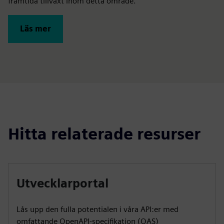
framtida tillväxt inom detta område.
Läs mer
Hitta relaterade resurser
Utvecklarportal
Lås upp den fulla potentialen i våra API:er med
omfattande OpenAPI-specifikation (OAS)