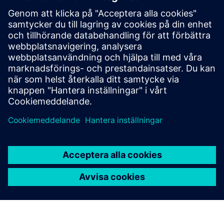
utvecklingsplattform med låg kod
Skapa, distribuera och hantera appar utan problem, allt
utan krångel med omfattande handkodning.
Läs mer