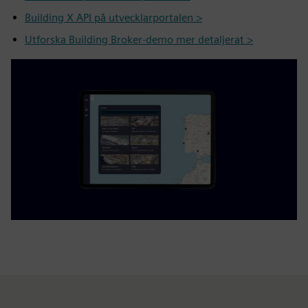
Building X API på utvecklarportalen >
Utforska Building Broker-demo mer detaljerat >