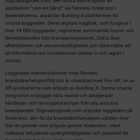
Digitaallogboek.com, den första som erbjuder en
applikation ”som en tjänst” via Siemens Xcelerator i
Nederländerna, använder Building X-plattformen för
smarta byggnader. Deras digitala loggbok, som fungerar i
över 14 000 byggnader, registrerar automatiskt brand- och
felmeddelanden från brandlarmsystemet. Detta ökar
effektiviteten och ansvarsskyldigheten och säkerställer att
all information om installationen samlas in och lagras i
molnet.
Loggboken överensstämmer med Siemens
brandsäkerhetsportfölj och är utvecklad med Fire API, en av
API-produkterna som erbjuds av Building X. Denna smarta
integration möjliggör nära realtid och detaljerade
händelser- och larmuppdateringar från alla anslutna
brandpaneler. Digitaallogboek.com erbjuder loggboken på
Xcelerator, den första brandsäkerhetsappen världen över
från en partner som erbjuds genom Xcelerator, vilket
indikerar betydande synergimöjligheter och potential för