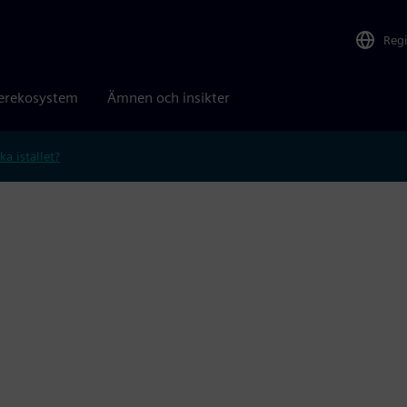
Reg
erekosystem
Ämnen och insikter
ka istället?