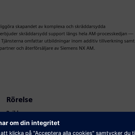
jliggöra skapandet av komplexa och skräddarsydda
rbjuder skräddarsydd support längs hela AM-processkedjan —
g. Tjänsterna omfattar utbildningar inom additiv tillverkning samt
partner och återförsäljare av Siemens NX AM.
Rörelse
Build
Utökar eller bygger på en Siemens Xcelerator
produkt/lösning genom att skapa en ny produkt, eller
skapar en ny kundlösning via integration av Siemens