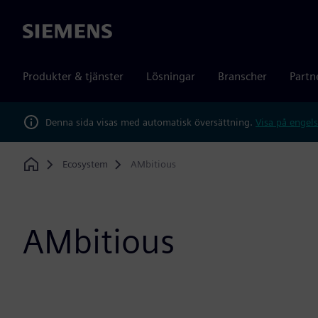
Siemens
Produkter & tjänster
Lösningar
Branscher
Partn
Denna sida visas med automatisk översättning.
Visa på engels
Ecosystem
AMbitious
Home
AMbitious