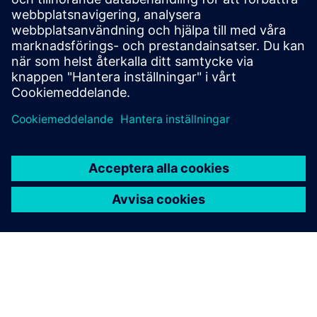
Sedan 2011 har vi byggt högpresterande
mjukvaruutvecklingsteam som integreras i våra kunders
processer och team
Läs mer