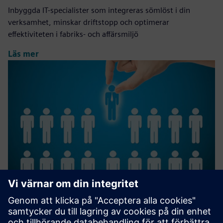
Inbyggda IT-specialister som integreras sömlöst i din
verksamhet, minskar driftstopp och optimerar
effektiviteten i fabriks- och affärsmiljö
Läs mer
IT Staffing, Nearshore Managed
Teams, End-to-end Projects