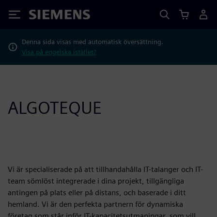
Siemens
Denna sida visas med automatisk översättning.
Visa på engelska istället?
ALGOTEQUE
Vi är specialiserade på att tillhandahålla IT-talanger och IT-
team sömlöst integrerade i dina projekt, tillgängliga
antingen på plats eller på distans, och baserade i ditt
hemland. Vi är den perfekta partnern för dynamiska
företag som står inför IT-kapacitetsutmaningar, som vill