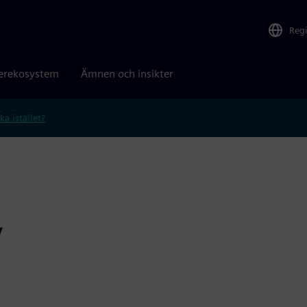
Reg
erekosystem
Ämnen och insikter
ka istället?
y