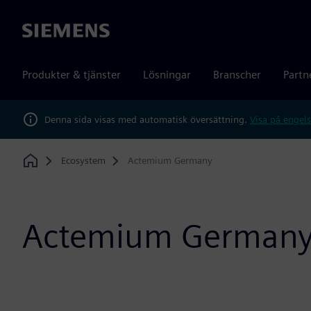
Siemens
Produkter & tjänster
Lösningar
Branscher
Partn
Denna sida visas med automatisk översättning.
Visa på engels
Ecosystem
Actemium Germany
Home
Actemium German