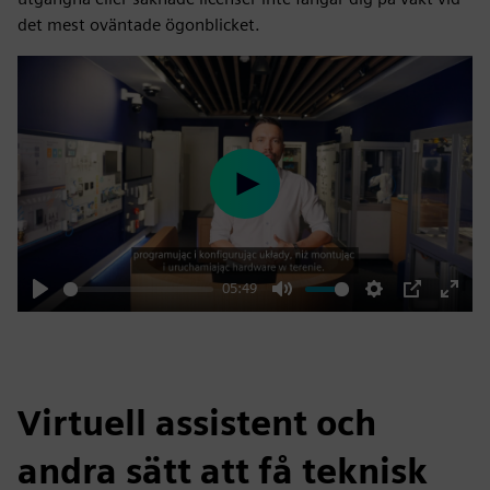
det mest oväntade ögonblicket.
Play
05:49
Play
Mute
Settings
PIP
Enter
fulls
Virtuell assistent och
andra sätt att få teknisk