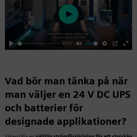
Play
04:51
Play
Mute
Settings
PIP
Enter
fulls
Vad bör man tänka på när
man väljer en 24 V DC UPS
och batterier för
designade applikationer?
Säkerställa en
pålitlig strömförsörjning för ett styrskåp