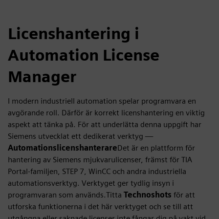
Licenshantering i
Automation License
Manager
I modern industriell automation spelar programvara en
avgörande roll. Därför är korrekt licenshantering en viktig
aspekt att tänka på. För att underlätta denna uppgift har
Siemens utvecklat ett dedikerat verktyg —
Automationslicenshanterare
Det är en plattform för
hantering av Siemens mjukvarulicenser, främst för TIA
Portal-familjen, STEP 7, WinCC och andra industriella
automationsverktyg. Verktyget ger tydlig insyn i
programvaran som används.Titta
Technoshots
för att
utforska funktionerna i det här verktyget och se till att
utgångna eller saknade licenser inte fångar dig på vakt vid