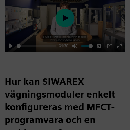
Play
04:30
Play
Mute
Settings
PIP
Enter
fulls
Hur kan SIWAREX
vägningsmoduler enkelt
konfigureras med MFCT-
programvara och en