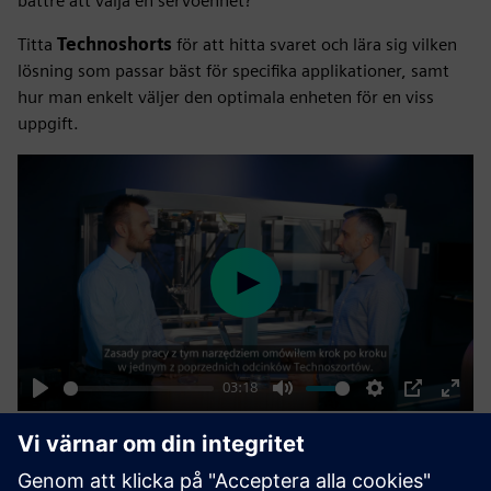
bättre att välja en servoenhet?
Titta
Technoshorts
för att hitta svaret och lära sig vilken
lösning som passar bäst för specifika applikationer, samt
hur man enkelt väljer den optimala enheten för en viss
uppgift.
Play
03:18
Play
Mute
Settings
PIP
Enter
fulls