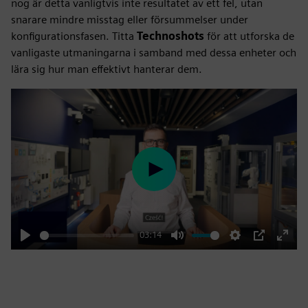
nog är detta vanligtvis inte resultatet av ett fel, utan
snarare mindre misstag eller försummelser under
konfigurationsfasen. Titta
Technoshots
för att utforska de
vanligaste utmaningarna i samband med dessa enheter och
lära sig hur man effektivt hanterar dem.
Play
03:14
Play
Mute
Settings
PIP
Enter
fulls