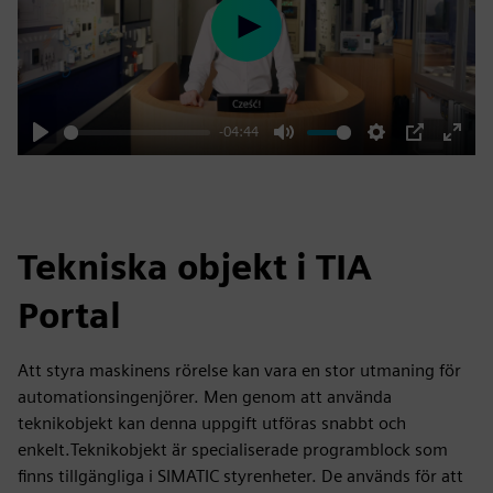
Play
-04:44
Play
Mute
Settings
PIP
Enter
fulls
Tekniska objekt i TIA
Portal
Att styra maskinens rörelse kan vara en stor utmaning för
automationsingenjörer. Men genom att använda
teknikobjekt kan denna uppgift utföras snabbt och
enkelt.Teknikobjekt är specialiserade programblock som
finns tillgängliga i SIMATIC styrenheter. De används för att