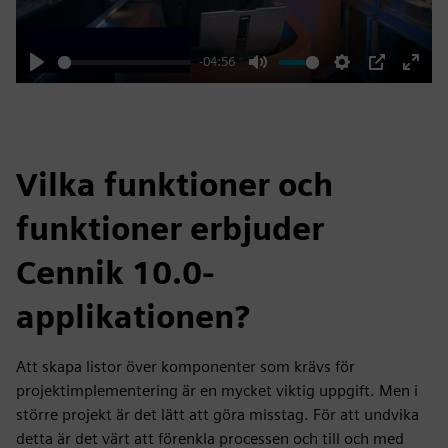
-04:56
Play
Mute
Settings
PIP
Enter
fulls
Vilka funktioner och
funktioner erbjuder
Cennik 10.0-
applikationen?
Att skapa listor över komponenter som krävs för
projektimplementering är en mycket viktig uppgift. Men i
större projekt är det lätt att göra misstag. För att undvika
detta är det värt att förenkla processen och till och med