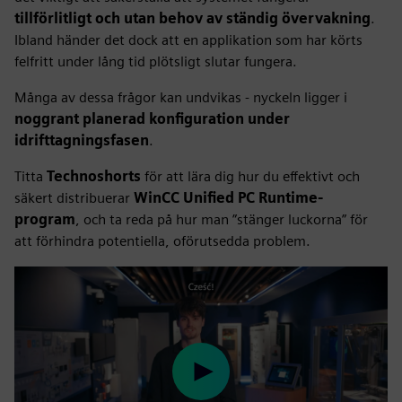
tillförlitligt och utan behov av ständig övervakning
.
Ibland händer det dock att en applikation som har körts
felfritt under lång tid plötsligt slutar fungera.
Många av dessa frågor kan undvikas - nyckeln ligger i
noggrant planerad konfiguration under
idrifttagningsfasen
.
Titta
Technoshorts
för att lära dig hur du effektivt och
säkert distribuerar
WinCC Unified PC Runtime-
program
, och ta reda på hur man ”stänger luckorna” för
att förhindra potentiella, oförutsedda problem.
Play