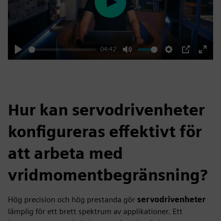
Play
04:42
Play
Mute
Settings
PIP
Enter
fulls
Hur kan servodrivenheter
konfigureras effektivt för
att arbeta med
vridmomentbegränsning?
Hög precision och hög prestanda gör
servodrivenheter
lämplig för ett brett spektrum av applikationer. Ett