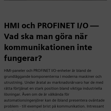
Play
Mute
Settings
PIP
Enter
fulls
HMI och PROFINET I/O —
Vad ska man göra när
kommunikationen inte
fungerar?
HMI-paneler och PROFINET I/O-enheter är bland de
grundläggande komponenterna i moderna maskiner och
utrustning. Under åratal av marknadsnärvaro har de med
rätta förtjänat en stark position bland viktiga industriella
lösningar. Även om de är välkända för
automationsingenjörer kan de ibland presentera oväntade
problem - till exempel brist på kommunikation. Intressant