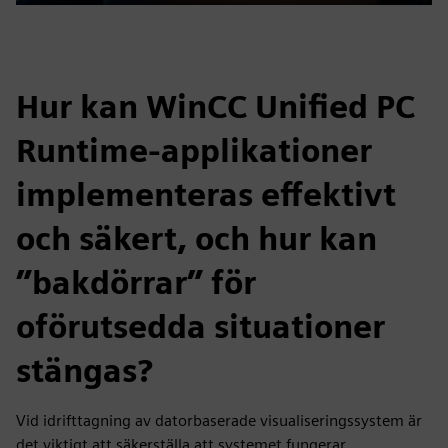
Play
Mute
Settings
PIP
Enter
fulls
Hur kan WinCC Unified PC
Runtime-applikationer
implementeras effektivt
och säkert, och hur kan
”bakdörrar” för
oförutsedda situationer
stängas?
Vid idrifttagning av datorbaserade visualiseringssystem är
det viktigt att säkerställa att systemet fungerar