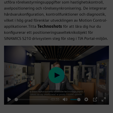
utföra rörelsestyrningsuppgifter som hastighetskontroll,
axelpositionering och rörelsesynkronisering. De integrerar
hårdvarukonfiguration, kontrollfunktioner och diagnostik,
vilket i hög grad förenklar utvecklingen av Motion Control-
applikationer.Titta
Technoshots
för att lära dig hur du
konfigurerar ett positioneringsaxelteknikobjekt för
SINAMICS S210 drivsystem steg för steg i TIA Portal-miljön.
Play
-03:55
Play
Mute
Settings
PIP
Enter
fulls