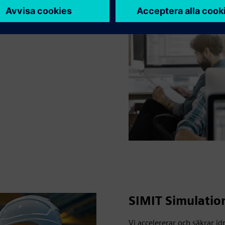
SIMIT Simulatio
Vi accelererar och säkrar id