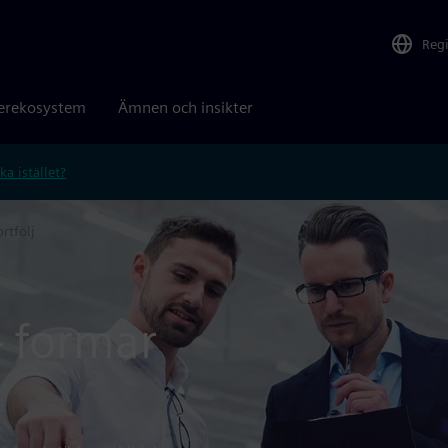
Reg
erekosystem
Ämnen och insikter
ka istället?
rtfölj
— formar