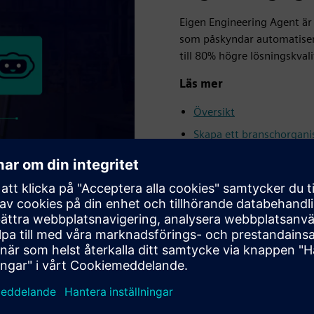
Eigen Engineering Agent är e
som påskyndar automatiseri
till 80% högre lösningskvali
Läs mer
Översikt
Skapa ett branschorgani
Köp nu Eigen Engineerin
eckling till idrifttagning