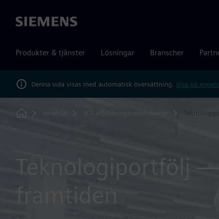
Siemens
Produkter & tjänster
Lösningar
Branscher
Partn
Denna sida visas med automatisk översättning.
Visa på engels
Innehåll
SCE-utbildningsinstitutioner
Teknologipo
Home
Teknologiportfölj 
framtiden