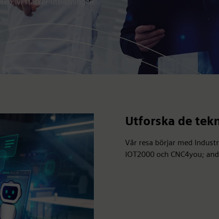
eten, vi stärker utbildningen
Utforska de tek
Vår resa börjar med Industr
IOT2000 och CNC4you; andr