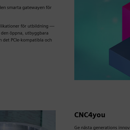
 den smarta gatewayen för
likationer för utbildning —
av den öppna, utbyggbara
h det PCIe-kompatibla och
CNC4you
Ge nästa generations innova