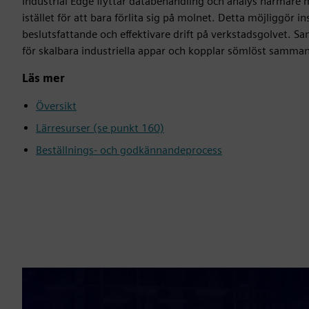
Industrial Edge flyttar databehandling och analys närmare 
istället för att bara förlita sig på molnet. Detta möjliggör in
beslutsfattande och effektivare drift på verkstadsgolvet. S
för skalbara industriella appar och kopplar sömlöst samman 
Läs mer
Översikt
Lärresurser (se punkt 160)
Beställnings- och godkännandeprocess