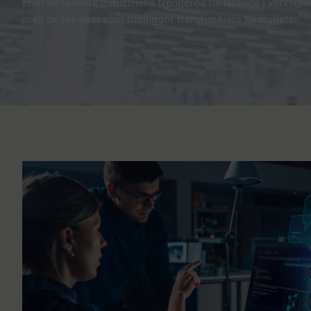
Från de senaste industriella trenderna till lärande i verkligh
med de tekniker som möjliggör framtidsklara färdigheter.