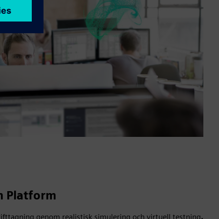
n Platform
rifttagning genom realistisk simulering och virtuell testning
.