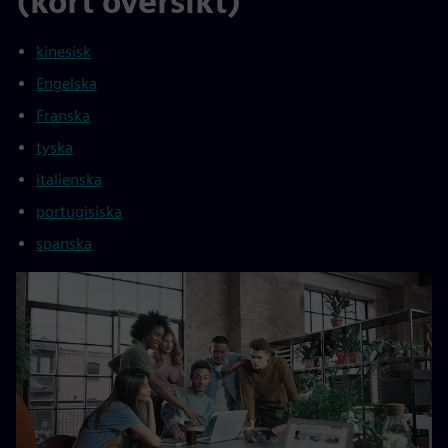
(kort översikt)
kinesisk
Engelska
Franska
tyska
italienska
portugisiska
spanska