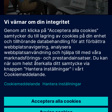
SCE Guide Trainer
Packages (översikt i
detalj)
Engelska
Franska
tyska