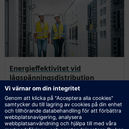
Energieffektivitet vid
lågspänningsdistribution
Energieffektivitet med energiledare i kraftdistribution:
är det möjligt? Upptäck hur planerare eller operatörer
kan utforma lågspänningssystem för att stödja det.