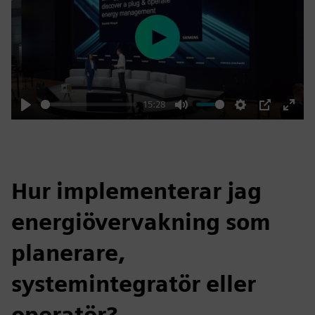
Play
15:28
Play
Mute
Settings
PIP
Enter
fulls
Hur implementerar jag
energiövervakning som
planerare,
systemintegratör eller
operatör?