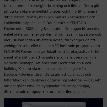
transparens i din energiförbrukning och flöden. Detta gör
att du kan öka energieffektiviteten och tillförlitligheten i
ditt eldistributionssystem och minska kostnaderna och
koldioxidutsläppen. Hur? Det är enkelt: SENTRON
Powercenter 3000 plug & operation-lösningen förbereder
enhetsdata som effektvärden, ström, spänning, ström och
mer. Du kan sedan utvärdera dessa, till exempel via ett
webbgränssnitt eller med den PC-baserade programvaran
SENTRON Powermanager lokalt i ditt företagsnätverk. Ett
annat alternativ är att visualisera och analysera dem via
Siemens molnapplikationer som Electrification X och
Building X, samt via molnbaserade lösningar från
tredjepartsleverantörer. Detta gör att du snabbt och
tillförlitligt kan identifiera optimeringspotential — oavsett
om det gäller enskilda byggnader och anläggningar,
distribuerade campusstrukturer eller flera platser.