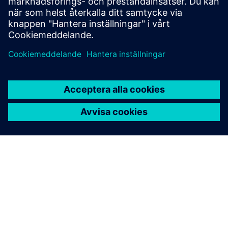
Lågspänningsövervakning med
SENTRON
Condition monitoring för lågspänningsdistribution
med SENTRON Software är nyckeln till tillförlitligt
förebyggande underhåll och för att undvika
kostsamma avbrott.